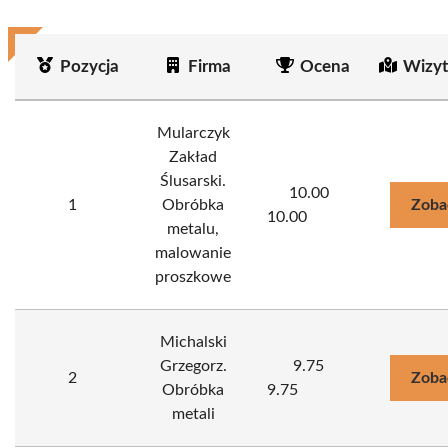
Pozycja
Firma
Ocena
Wizyt
Mularczyk
Zakład
Ślusarski.
10.00
1
Obróbka
Zoba
10.00
metalu,
malowanie
proszkowe
Michalski
Grzegorz.
9.75
2
Zoba
Obróbka
9.75
metali