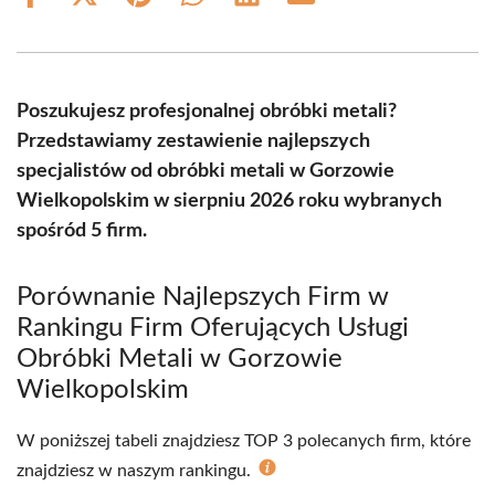
Share
Share
Share
Share
Share
Share
on
on
on
on
on
on
Facebook
X
Pinterest
WhatsApp
LinkedIn
Email
(Twitter)
Poszukujesz profesjonalnej obróbki metali?
Przedstawiamy zestawienie najlepszych
specjalistów od obróbki metali w Gorzowie
Wielkopolskim w sierpniu 2026 roku wybranych
spośród 5 firm.
Porównanie Najlepszych Firm w
Rankingu Firm Oferujących Usługi
Obróbki Metali w Gorzowie
Wielkopolskim
W poniższej tabeli znajdziesz TOP 3 polecanych firm, które
znajdziesz w naszym rankingu.