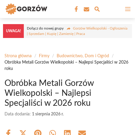
Przejdź
M
do
treści
Dołącz do nowej grupy
Gorzów Wielkopolski - Ogłoszenia
UWAGA!
| Sprzedam | Kupię | Zamienię | Praca
Strona główna
/
Firmy
/
Budownictwo, Dom i Ogród
/
Obróbka Metali Gorzów Wielkopolski – Najlepsi Specjaliści w 2026
roku
Obróbka Metali Gorzów
Wielkopolski – Najlepsi
Specjaliści w 2026 roku
Data dodania:
1 sierpnia 2026 r.