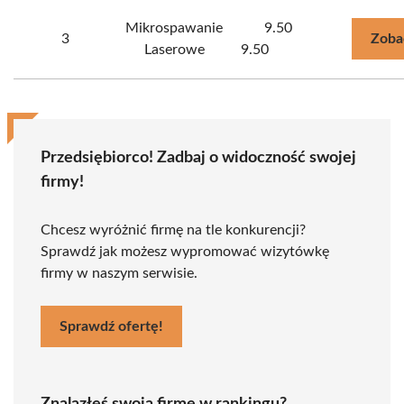
Mikrospawanie
9.50
3
Zoba
Laserowe
9.50
Przedsiębiorco! Zadbaj o widoczność swojej
firmy!
Chcesz wyróżnić firmę na tle konkurencji?
Sprawdź jak możesz wypromować wizytówkę
firmy w naszym serwisie.
Sprawdź ofertę!