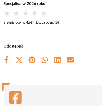
Specjaliści w 2026 roku
★
★
★
★
★
Średnia ocena:
4.68
Liczba ocen:
14
Udostępnij
Share
Share
Share
Share
Share
Share
on
on
on
on
on
on
Facebook
X
Pinterest
WhatsApp
LinkedIn
Email
(Twitter)