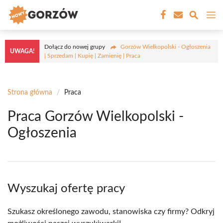
Przejdź
M
do
treści
Dołącz do nowej grupy
Gorzów Wielkopolski - Ogłoszenia
UWAGA!
| Sprzedam | Kupię | Zamienię | Praca
Strona główna
/
Praca
Praca Gorzów Wielkopolski -
Ogłoszenia
Wyszukaj ofertę pracy
Szukasz określonego zawodu, stanowiska czy firmy? Odkryj