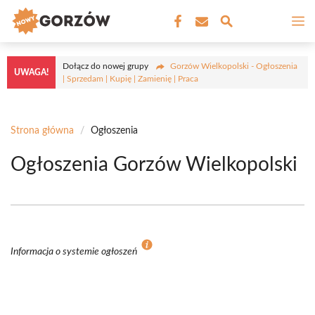
Przejdź
M
do
treści
Dołącz do nowej grupy
Gorzów Wielkopolski - Ogłoszenia
UWAGA!
| Sprzedam | Kupię | Zamienię | Praca
Strona główna
/
Ogłoszenia
Ogłoszenia Gorzów Wielkopolski
Informacja o systemie ogłoszeń