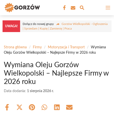
Przejdź
M
do
treści
Dołącz do nowej grupy
Gorzów Wielkopolski - Ogłoszenia
UWAGA!
| Sprzedam | Kupię | Zamienię | Praca
Strona główna
/
Firmy
/
Motoryzacja i Transport
/
Wymiana
Oleju Gorzów Wielkopolski – Najlepsze Firmy w 2026 roku
Wymiana Oleju Gorzów
Wielkopolski – Najlepsze Firmy w
2026 roku
Data dodania:
1 sierpnia 2026 r.
Share
Share
Share
Share
Share
Share
on
on
on
on
on
on