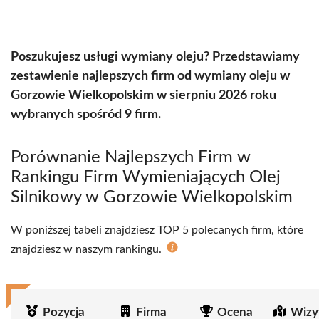
Facebook
X
Pinterest
WhatsApp
LinkedIn
Email
(Twitter)
Poszukujesz usługi wymiany oleju? Przedstawiamy
zestawienie najlepszych firm od wymiany oleju w
Gorzowie Wielkopolskim w sierpniu 2026 roku
wybranych spośród 9 firm.
Porównanie Najlepszych Firm w
Rankingu Firm Wymieniających Olej
Silnikowy w Gorzowie Wielkopolskim
W poniższej tabeli znajdziesz TOP 5 polecanych firm, które
znajdziesz w naszym rankingu.
Pozycja
Firma
Ocena
Wizy