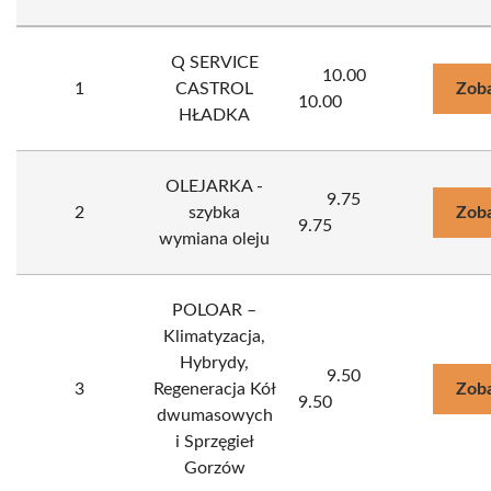
Q SERVICE
10.00
1
CASTROL
Zoba
10.00
HŁADKA
OLEJARKA -
9.75
2
szybka
Zoba
9.75
wymiana oleju
POLOAR –
Klimatyzacja,
Hybrydy,
9.50
3
Regeneracja Kół
Zoba
9.50
dwumasowych
i Sprzęgieł
Gorzów