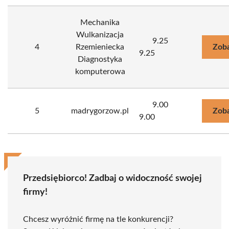
Mechanika
Wulkanizacja
9.25
4
Rzemieniecka
Zoba
9.25
Diagnostyka
komputerowa
9.00
5
madrygorzow.pl
Zoba
9.00
Przedsiębiorco! Zadbaj o widoczność swojej
firmy!
Chcesz wyróżnić firmę na tle konkurencji?