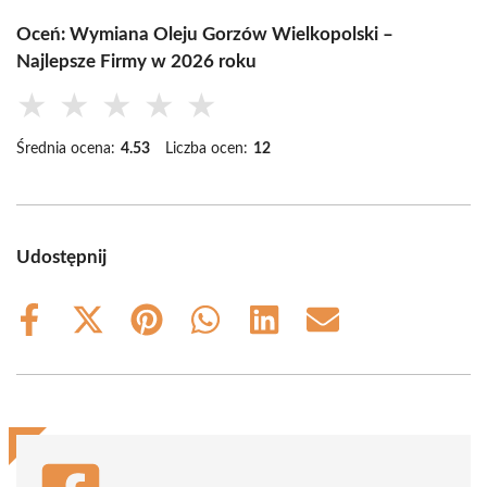
Oceń: Wymiana Oleju Gorzów Wielkopolski –
Najlepsze Firmy w 2026 roku
★
★
★
★
★
Średnia ocena:
4.53
Liczba ocen:
12
Udostępnij
Share
Share
Share
Share
Share
Share
on
on
on
on
on
on
Facebook
X
Pinterest
WhatsApp
LinkedIn
Email
(Twitter)