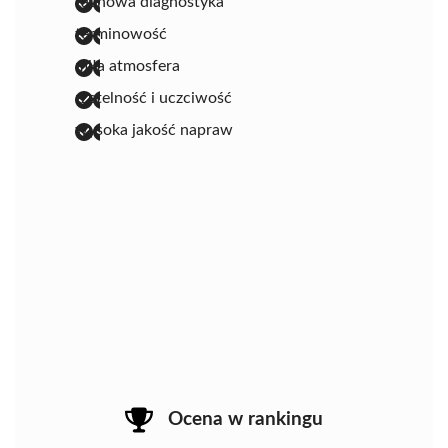
fachowa diagnostyka
terminowość
miła atmosfera
rzetelność i uczciwość
wysoka jakość napraw
Ocena w rankingu