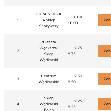
UKRAЇNOCZK
10.00
1
A Sklep
Zob
10.00
Spożywczy
"Planeta
Wędkarza"
9.75
2
Zob
Sklep
9.75
Wędkarski
Centrum
9.50
3
Zob
Wędkarskie
9.50
Sklep
9.25
4
Wędkarski
Zob
9.25
Boleń