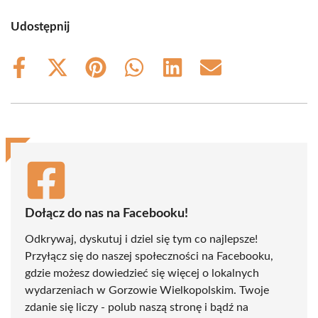
Udostępnij
Share
Share
Share
Share
Share
Share
on
on
on
on
on
on
Facebook
X
Pinterest
WhatsApp
LinkedIn
Email
(Twitter)
Dołącz do nas na Facebooku!
Odkrywaj, dyskutuj i dziel się tym co najlepsze!
Przyłącz się do naszej społeczności na Facebooku,
gdzie możesz dowiedzieć się więcej o lokalnych
wydarzeniach w Gorzowie Wielkopolskim. Twoje
zdanie się liczy - polub naszą stronę i bądź na