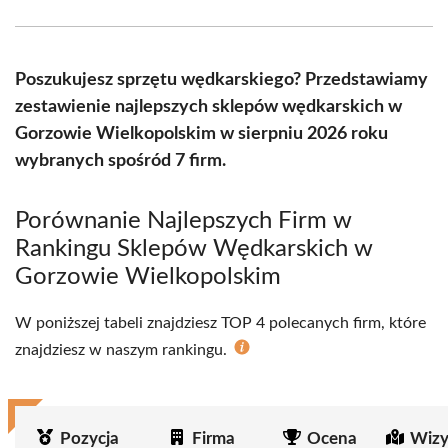
Facebook
X
Pinterest
WhatsApp
LinkedIn
Email
(Twitter)
Poszukujesz sprzętu wędkarskiego? Przedstawiamy
zestawienie najlepszych sklepów wędkarskich w
Gorzowie Wielkopolskim w sierpniu 2026 roku
wybranych spośród 7 firm.
Porównanie Najlepszych Firm w
Rankingu Sklepów Wędkarskich w
Gorzowie Wielkopolskim
W poniższej tabeli znajdziesz TOP 4 polecanych firm, które
znajdziesz w naszym rankingu.
Pozycja
Firma
Ocena
Wizy