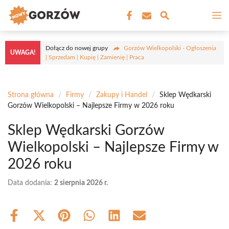
Przejdź
M
do
treści
Dołącz do nowej grupy
Gorzów Wielkopolski - Ogłoszenia
UWAGA!
| Sprzedam | Kupię | Zamienię | Praca
Strona główna
/
Firmy
/
Zakupy i Handel
/
Sklep Wędkarski
Gorzów Wielkopolski – Najlepsze Firmy w 2026 roku
Sklep Wędkarski Gorzów
Wielkopolski – Najlepsze Firmy w
2026 roku
Data dodania:
2 sierpnia 2026 r.
Share
Share
Share
Share
Share
Share
on
on
on
on
on
on