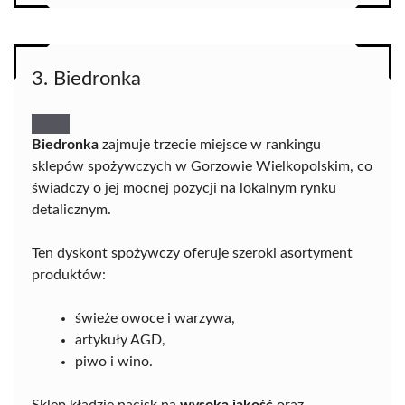
3. Biedronka
Biedronka
zajmuje trzecie miejsce w rankingu
sklepów spożywczych w Gorzowie Wielkopolskim, co
świadczy o jej mocnej pozycji na lokalnym rynku
detalicznym.
Ten dyskont spożywczy oferuje szeroki asortyment
produktów:
świeże owoce i warzywa,
artykuły AGD,
piwo i wino.
Sklep kładzie nacisk na
wysoką jakość
oraz