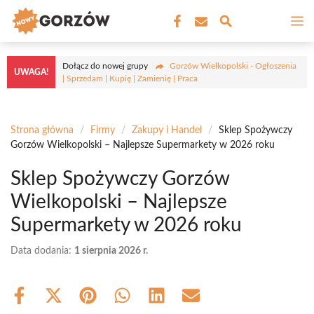
Przejdź
M
do
treści
Dołącz do nowej grupy
Gorzów Wielkopolski - Ogłoszenia
UWAGA!
| Sprzedam | Kupię | Zamienię | Praca
Strona główna
/
Firmy
/
Zakupy i Handel
/
Sklep Spożywczy
Gorzów Wielkopolski – Najlepsze Supermarkety w 2026 roku
Sklep Spożywczy Gorzów
Wielkopolski – Najlepsze
Supermarkety w 2026 roku
Data dodania:
1 sierpnia 2026 r.
Share
Share
Share
Share
Share
Share
on
on
on
on
on
on