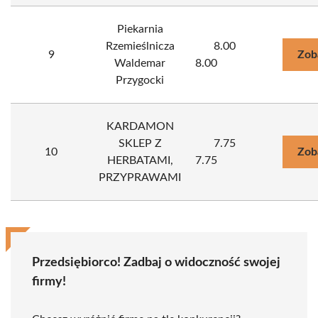
Piekarnia
Rzemieślnicza
8.00
9
Zob
Waldemar
8.00
Przygocki
KARDAMON
SKLEP Z
7.75
10
Zob
HERBATAMI,
7.75
PRZYPRAWAMI
Przedsiębiorco! Zadbaj o widoczność swojej
firmy!