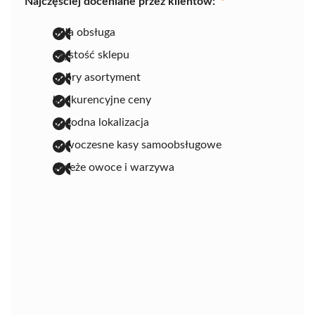
Najczęściej doceniane przez klientów:
miła obsługa
czystość sklepu
dobry asortyment
konkurencyjne ceny
dogodna lokalizacja
nowoczesne kasy samoobsługowe
świeże owoce i warzywa