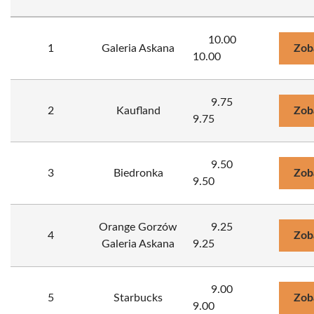
10.00
1
Galeria Askana
Zob
10.00
9.75
2
Kaufland
Zob
9.75
9.50
3
Biedronka
Zob
9.50
Orange Gorzów
9.25
4
Zob
Galeria Askana
9.25
9.00
5
Starbucks
Zob
9.00