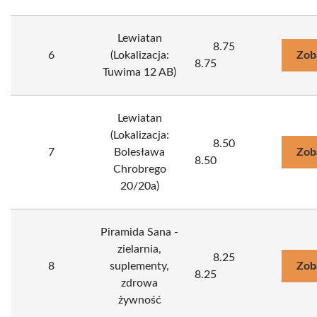
Lewiatan
8.75
6
(Lokalizacja:
Zob
8.75
Tuwima 12 AB)
Lewiatan
(Lokalizacja:
8.50
7
Bolesława
Zob
8.50
Chrobrego
20/20a)
Piramida Sana -
zielarnia,
8.25
8
suplementy,
Zob
8.25
zdrowa
żywność