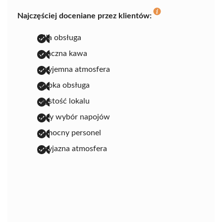
Najczęściej doceniane przez klientów:
miła obsługa
smaczna kawa
przyjemna atmosfera
szybka obsługa
czystość lokalu
duży wybór napojów
pomocny personel
przyjazna atmosfera