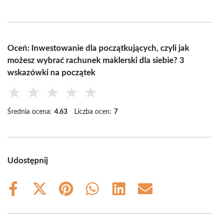
Oceń: Inwestowanie dla początkujących, czyli jak
możesz wybrać rachunek maklerski dla siebie? 3
wskazówki na początek
★
★
★
★
★
Średnia ocena:
4.63
Liczba ocen:
7
Udostępnij
Share
Share
Share
Share
Share
Share
on
on
on
on
on
on
Facebook
X
Pinterest
WhatsApp
LinkedIn
Email
(Twitter)