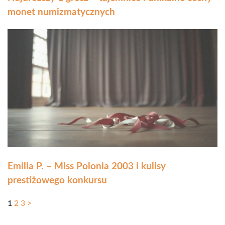
monet numizmatycznych
Emilia P. – Miss Polonia 2003 i kulisy
prestiżowego konkursu
1
2
3
>