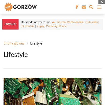
Przejdź
M
do
treści
Dołącz do nowej grupy
Gorzów Wielkopolski - Ogłoszenia
UWAGA!
| Sprzedam | Kupię | Zamienię | Praca
Strona główna
/
Lifestyle
Lifestyle