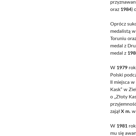
przyznawan
oraz
1984
) 
Oprócz sukc
medalistą 
Toruniu ora
medal z Dru
medal z
198
W
1979
rok
Polski podc
II miejsca 
Kask” w Zie
o „Złoty Ka
przyjemność
zajął
X m.
w 
W
1981
rok
mu się awan