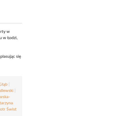
arty w
u w Łodzi,
plasując się
Głąb
|
dlewski
|
wska-
tarzyna
iotr Świst