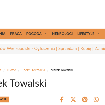
NIA
PRACA
POGODA
NEKROLOGI
LIFESTYLE
ów Wielkopolski - Ogłoszenia | Sprzedam | Kupię | Zamie
a
/
Ludzie
/
Sport i rekreacja
/
Marek Towalski
k Towalski
EACJA
Share
Share
Share
Shar
on
on
on
on