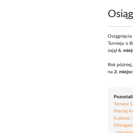
Osiąg
Osiągnięcia
Turnieju o 
zajął
6. miej
Rok później
na
2. miejs
Pozostali
Tomasz 
Maciej K
Kulesza
Dźwigals
|
Jarosła