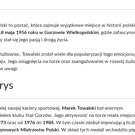
Facebook
X
Pinterest
What
(Twitter)
ski to postać, która zajmuje wyjątkowe miejsce w historii polsk
 18 maja 1956 roku w Gorzowie Wielkopolskim
, gdzie zafascyno
 stał się jego pasją i drogą życia.
żużlowiec, Towalski zrobił wiele dla popularyzacji tego emocjon
aju. Jego osiągnięcia na torze oraz zaangażowanie w rozwój żużl
e uwagi.
rys
ałej swojej kariery sportowej,
Marek Towalski
był wiernym
ielem klubu Stal Gorzów. Jego aktywność na torze miała miejsc
973
oraz od
1976
do
1984
. W tym czasie zdobył imponującą lic
żynowych Mistrzostw Polski
. W skład tych medali wchodziło pię