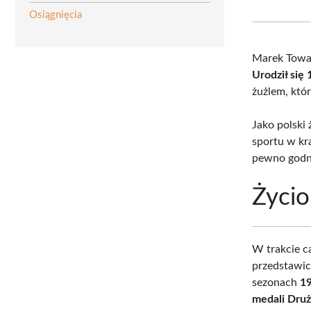
Osiągnięcia
Marek Towal
Urodził się
żużlem, który
Jako polski 
sportu w kr
pewno godn
Życio
W trakcie c
przedstawic
sezonach
1
medali Dru