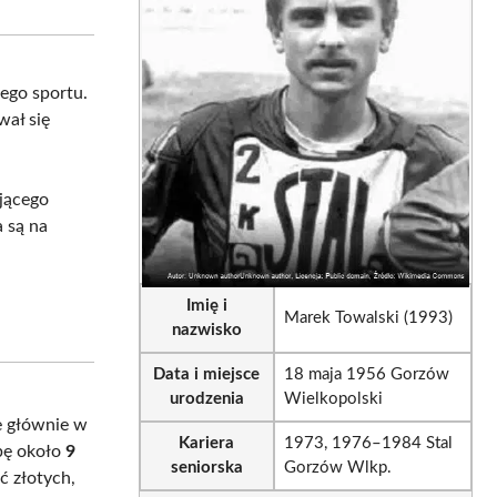
sApp
LinkedIn
Email
iego sportu.
wał się
ującego
a są na
Imię i
Marek Towalski (1993)
nazwisko
Data i miejsce
18 maja 1956 Gorzów
urodzenia
Wielkopolski
e głównie w
Kariera
1973, 1976–1984 Stal
zbę około
9
seniorska
Gorzów Wlkp.
ć złotych,