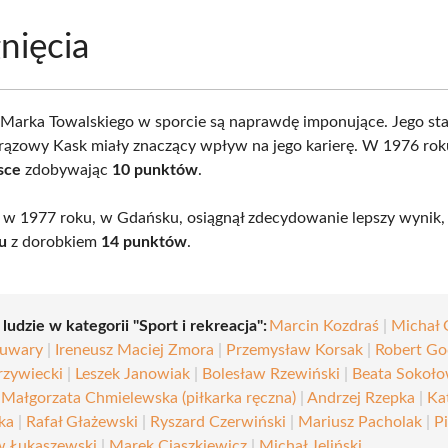
nięcia
 Marka Towalskiego w sporcie są naprawdę imponujące. Jego st
Brązowy Kask miały znaczący wpływ na jego karierę. W 1976 rok
sce
zdobywając
10 punktów
.
, w 1977 roku, w Gdańsku, osiągnął zdecydowanie lepszy wynik, 
cu
z dorobkiem
14 punktów
.
 ludzie w kategorii "Sport i rekreacja":
Marcin Kozdraś
|
Michał 
Suwary
|
Ireneusz Maciej Zmora
|
Przemysław Korsak
|
Robert Go
rzywiecki
|
Leszek Janowiak
|
Bolesław Rzewiński
|
Beata Sokoło
|
Małgorzata Chmielewska (piłkarka ręczna)
|
Andrzej Rzepka
|
Ka
ka
|
Rafał Głażewski
|
Ryszard Czerwiński
|
Mariusz Pacholak
|
P
w Łukaszewski
|
Marek Ciaszkiewicz
|
Michał Jeliński