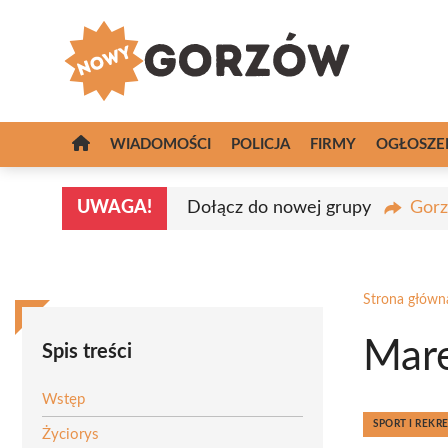
Przejdź
do
treści
WIADOMOŚCI
POLICJA
FIRMY
OGŁOSZE
UWAGA!
Dołącz do nowej grupy
Gorz
Strona główn
Mare
Spis treści
Wstęp
SPORT I REKR
Życiorys