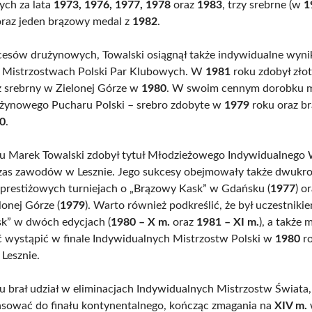
ych za lata
1973, 1976, 1977, 1978
oraz
1983
, trzy srebrne (w
1
oraz jeden brązowy medal z
1982
.
esów drużynowych, Towalski osiągnął także indywidualne wyniki
w Mistrzostwach Polski Par Klubowych. W
1981
roku zdobył zło
z srebrny w Zielonej Górze w
1980
. W swoim cennym dorobku 
żynowego Pucharu Polski – srebro zdobyte w
1979
roku oraz b
0
.
u Marek Towalski zdobył tytuł Młodzieżowego Indywidualnego 
zas zawodów w Lesznie. Jego sukcesy obejmowały także dwukro
w prestiżowych turniejach o „Brązowy Kask” w Gdańsku (
1977
) o
lonej Górze (
1979
). Warto również podkreślić, że był uczestni
sk” w dwóch edycjach (
1980 – X m.
oraz
1981 – XI m.
), a także m
 wystąpić w finale Indywidualnych Mistrzostw Polski w
1980
ro
Lesznie.
u brał udział w eliminacjach Indywidualnych Mistrzostw Świata,
sować do finału kontynentalnego, kończąc zmagania na
XIV m.