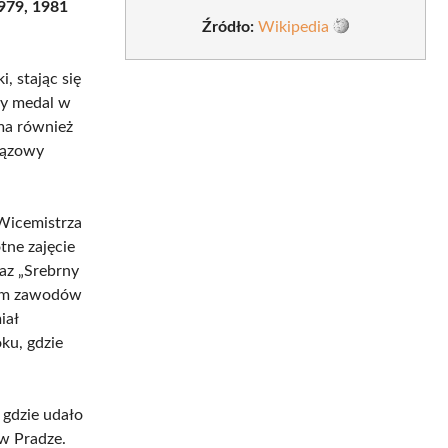
979, 1981
Źródło:
Wikipedia
, stając się
ty medal w
ma również
rązowy
Wicemistrza
tne zajęcie
raz „Srebrny
kiem zawodów
iał
ku, gdzie
 gdzie udało
w Pradze.