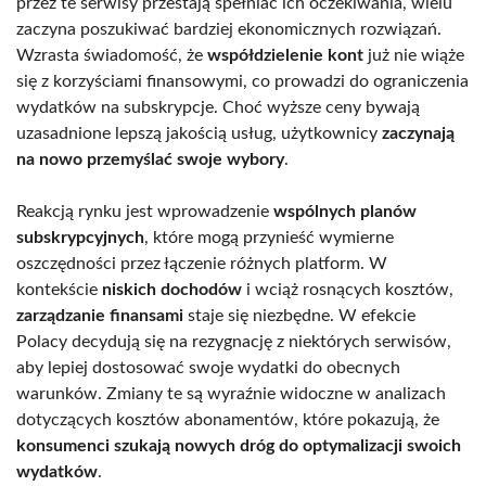
przez te serwisy przestają spełniać ich oczekiwania, wielu
zaczyna poszukiwać bardziej ekonomicznych rozwiązań.
Wzrasta świadomość, że
współdzielenie kont
już nie wiąże
się z korzyściami finansowymi, co prowadzi do ograniczenia
wydatków na subskrypcje. Choć wyższe ceny bywają
uzasadnione lepszą jakością usług, użytkownicy
zaczynają
na nowo przemyślać swoje wybory
.
Reakcją rynku jest wprowadzenie
wspólnych planów
subskrypcyjnych
, które mogą przynieść wymierne
oszczędności przez łączenie różnych platform. W
kontekście
niskich dochodów
i wciąż rosnących kosztów,
zarządzanie finansami
staje się niezbędne. W efekcie
Polacy decydują się na rezygnację z niektórych serwisów,
aby lepiej dostosować swoje wydatki do obecnych
warunków. Zmiany te są wyraźnie widoczne w analizach
dotyczących kosztów abonamentów, które pokazują, że
konsumenci szukają nowych dróg do optymalizacji swoich
wydatków
.