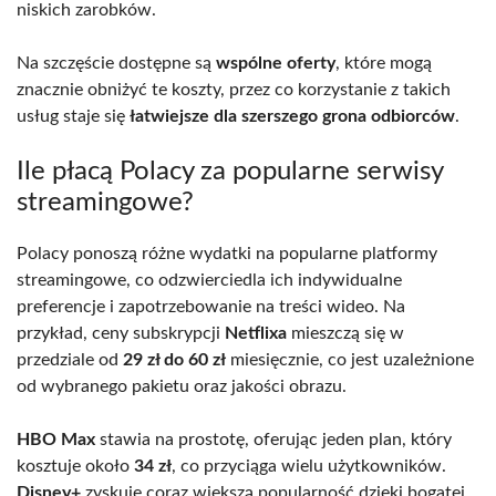
niskich zarobków.
Na szczęście dostępne są
wspólne oferty
, które mogą
znacznie obniżyć te koszty, przez co korzystanie z takich
usług staje się
łatwiejsze dla szerszego grona odbiorców
.
Ile płacą Polacy za popularne serwisy
streamingowe?
Polacy ponoszą różne wydatki na popularne platformy
streamingowe, co odzwierciedla ich indywidualne
preferencje i zapotrzebowanie na treści wideo. Na
przykład, ceny subskrypcji
Netflixa
mieszczą się w
przedziale od
29 zł do 60 zł
miesięcznie, co jest uzależnione
od wybranego pakietu oraz jakości obrazu.
HBO Max
stawia na prostotę, oferując jeden plan, który
kosztuje około
34 zł
, co przyciąga wielu użytkowników.
Disney+
zyskuje coraz większą popularność dzięki bogatej