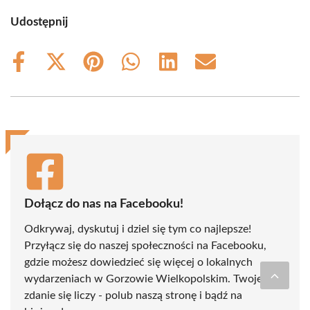
Udostępnij
Share
Share
Share
Share
Share
Share
on
on
on
on
on
on
Facebook
X
Pinterest
WhatsApp
LinkedIn
Email
(Twitter)
Dołącz do nas na Facebooku!
Odkrywaj, dyskutuj i dziel się tym co najlepsze!
Przyłącz się do naszej społeczności na Facebooku,
gdzie możesz dowiedzieć się więcej o lokalnych
wydarzeniach w Gorzowie Wielkopolskim. Twoje
zdanie się liczy - polub naszą stronę i bądź na