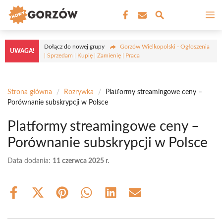
Przejdź
M
do
treści
Dołącz do nowej grupy
Gorzów Wielkopolski - Ogłoszenia
UWAGA!
| Sprzedam | Kupię | Zamienię | Praca
Strona główna
/
Rozrywka
/
Platformy streamingowe ceny –
Porównanie subskrypcji w Polsce
Platformy streamingowe ceny –
Porównanie subskrypcji w Polsce
Data dodania:
11 czerwca 2025 r.
Share
Share
Share
Share
Share
Share
on
on
on
on
on
on
Facebook
X
Pinterest
WhatsApp
LinkedIn
Email
(Twitter)