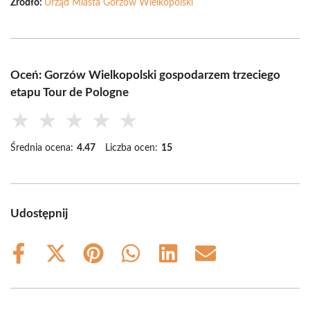
Źródło:
Urząd Miasta Gorzów Wielkopolski
Oceń: Gorzów Wielkopolski gospodarzem trzeciego
etapu Tour de Pologne
★
★
★
★
★
Średnia ocena:
4.47
Liczba ocen:
15
Udostępnij
Share
Share
Share
Share
Share
Share
on
on
on
on
on
on
Facebook
X
Pinterest
WhatsApp
LinkedIn
Email
(Twitter)