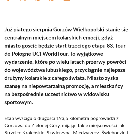
on
on
on
on
on
on
Facebook
X
Pinterest
WhatsApp
LinkedIn
Email
(Twitter)
Już piątego sierpnia Gorzów Wielkopolski stanie się
centralnym miejscem kolarskich emocji, gdyż
miasto gościć będzie start trzeciego etapu 83. Tour
de Pologne UCI WorldTour. To wyjątkowe
wydarzenie, które po wielu latach przerwy powróci
do województwa lubuskiego, przyciągnie najlepsze
drużyny kolarskie z całego świata. Miasto zyska
szansę na niepowtarzalną promocję, a mieszkańcy
na bezpośrednie uczestnictwo w widowisku
sportowym.
Etap wyścigu o długości 193,5 kilometra poprowadzi z
Gorzowa do Zielonej Góry, mijając takie miejscowości jak
Strzelce Krajeńskie, Skwierzyna, Międzyrzecz, Świebodzin i