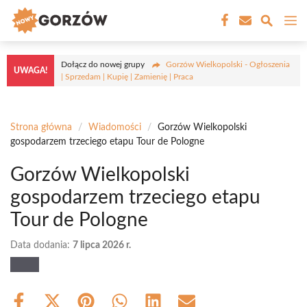
Przejdź
M
do
treści
Dołącz do nowej grupy
Gorzów Wielkopolski - Ogłoszenia
UWAGA!
| Sprzedam | Kupię | Zamienię | Praca
Strona główna
/
Wiadomości
/
Gorzów Wielkopolski
gospodarzem trzeciego etapu Tour de Pologne
Gorzów Wielkopolski
gospodarzem trzeciego etapu
Tour de Pologne
Data dodania:
7 lipca 2026 r.
Share
Share
Share
Share
Share
Share