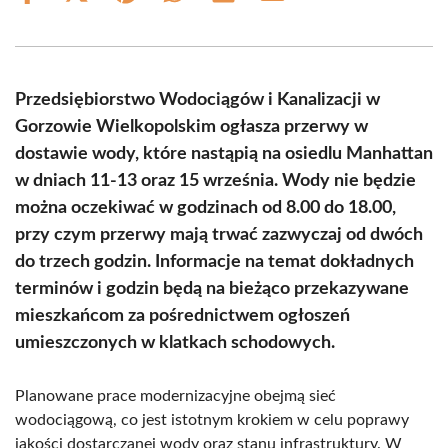
on
on
on
on
on
on
Facebook
X
Pinterest
WhatsApp
LinkedIn
Email
(Twitter)
Przedsiębiorstwo Wodociągów i Kanalizacji w
Gorzowie Wielkopolskim ogłasza przerwy w
dostawie wody, które nastąpią na osiedlu Manhattan
w dniach 11-13 oraz 15 września. Wody nie będzie
można oczekiwać w godzinach od 8.00 do 18.00,
przy czym przerwy mają trwać zazwyczaj od dwóch
do trzech godzin. Informacje na temat dokładnych
terminów i godzin będą na bieżąco przekazywane
mieszkańcom za pośrednictwem ogłoszeń
umieszczonych w klatkach schodowych.
Planowane prace modernizacyjne obejmą sieć
wodociągową, co jest istotnym krokiem w celu poprawy
jakości dostarczanej wody oraz stanu infrastruktury. W