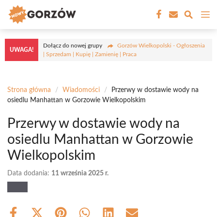
Przejdź
M
do
treści
Dołącz do nowej grupy
Gorzów Wielkopolski - Ogłoszenia
UWAGA!
| Sprzedam | Kupię | Zamienię | Praca
Strona główna
/
Wiadomości
/
Przerwy w dostawie wody na
osiedlu Manhattan w Gorzowie Wielkopolskim
Przerwy w dostawie wody na
osiedlu Manhattan w Gorzowie
Wielkopolskim
Data dodania:
11 września 2025 r.
Share
Share
Share
Share
Share
Share