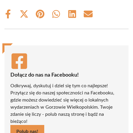
Share
Share
Share
Share
Share
Share
on
on
on
on
on
on
Facebook
X
Pinterest
WhatsApp
LinkedIn
Email
(Twitter)
Dołącz do nas na Facebooku!
Odkrywaj, dyskutuj i dziel się tym co najlepsze!
Przyłącz się do naszej społeczności na Facebooku,
gdzie możesz dowiedzieć się więcej o lokalnych
wydarzeniach w Gorzowie Wielkopolskim. Twoje
zdanie się liczy - polub naszą stronę i bądź na
bieżąco!
Polub nas!