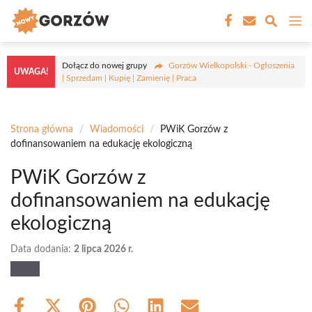
Przejdź
M
do
treści
Dołącz do nowej grupy
Gorzów Wielkopolski - Ogłoszenia
UWAGA!
| Sprzedam | Kupię | Zamienię | Praca
Strona główna
/
Wiadomości
/
PWiK Gorzów z
dofinansowaniem na edukację ekologiczną
PWiK Gorzów z
dofinansowaniem na edukację
ekologiczną
Data dodania:
2 lipca 2026 r.
Share
Share
Share
Share
Share
Share