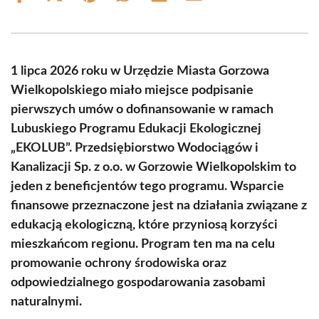
on
on
on
on
on
on
Facebook
X
Pinterest
WhatsApp
LinkedIn
Email
(Twitter)
1 lipca 2026 roku w Urzędzie Miasta Gorzowa
Wielkopolskiego miało miejsce podpisanie
pierwszych umów o dofinansowanie w ramach
Lubuskiego Programu Edukacji Ekologicznej
„EKOLUB”. Przedsiębiorstwo Wodociągów i
Kanalizacji Sp. z o.o. w Gorzowie Wielkopolskim to
jeden z beneficjentów tego programu. Wsparcie
finansowe przeznaczone jest na działania związane z
edukacją ekologiczną, które przyniosą korzyści
mieszkańcom regionu. Program ten ma na celu
promowanie ochrony środowiska oraz
odpowiedzialnego gospodarowania zasobami
naturalnymi.