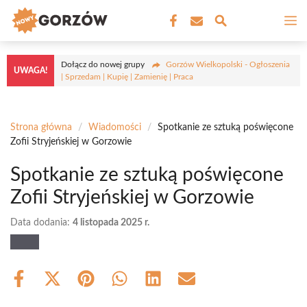
Przejdź
M
do
treści
Dołącz do nowej grupy
Gorzów Wielkopolski - Ogłoszenia
UWAGA!
| Sprzedam | Kupię | Zamienię | Praca
Strona główna
/
Wiadomości
/
Spotkanie ze sztuką poświęcone
Zofii Stryjeńskiej w Gorzowie
Spotkanie ze sztuką poświęcone
Zofii Stryjeńskiej w Gorzowie
Data dodania:
4 listopada 2025 r.
Share
Share
Share
Share
Share
Share
on
on
on
on
on
on
Facebook
X
Pinterest
WhatsApp
LinkedIn
Email