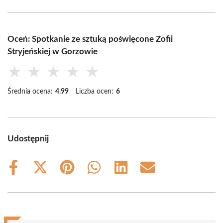
Oceń: Spotkanie ze sztuką poświęcone Zofii
Stryjeńskiej w Gorzowie
★
★
★
★
★
Średnia ocena:
4.99
Liczba ocen:
6
Udostępnij
Share
Share
Share
Share
Share
Share
on
on
on
on
on
on
Facebook
X
Pinterest
WhatsApp
LinkedIn
Email
(Twitter)