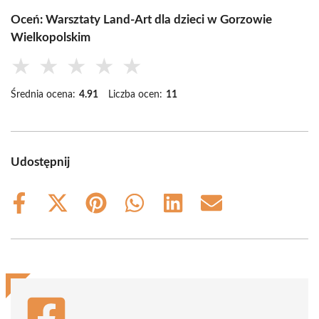
Oceń: Warsztaty Land-Art dla dzieci w Gorzowie
Wielkopolskim
★
★
★
★
★
Średnia ocena:
4.91
Liczba ocen:
11
Udostępnij
Share
Share
Share
Share
Share
Share
on
on
on
on
on
on
Facebook
X
Pinterest
WhatsApp
LinkedIn
Email
(Twitter)