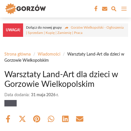
Przejdź
M
do
treści
Dołącz do nowej grupy
Gorzów Wielkopolski - Ogłoszenia
UWAGA!
| Sprzedam | Kupię | Zamienię | Praca
Strona główna
/
Wiadomości
/
Warsztaty Land-Art dla dzieci w
Gorzowie Wielkopolskim
Warsztaty Land-Art dla dzieci w
Gorzowie Wielkopolskim
Data dodania:
31 maja 2026 r.
Share
Share
Share
Share
Share
Share
on
on
on
on
on
on
Facebook
X
Pinterest
WhatsApp
LinkedIn
Email