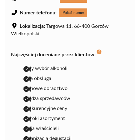
Numer telefonu:
Pokaż numer
Lokalizacja:
Targowa 11, 66-400 Gorzów
Wielkopolski
Najczęściej doceniane przez klientów:
duży wybór alkoholi
miła obsługa
fachowe doradztwo
wiedza sprzedawców
konkurencyjne ceny
szeroki asortyment
pasja właścicieli
organizacja degustacji