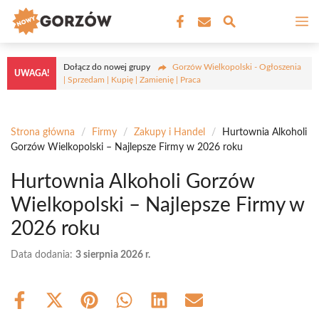
Przejdź
M
do
treści
Dołącz do nowej grupy
Gorzów Wielkopolski - Ogłoszenia
UWAGA!
| Sprzedam | Kupię | Zamienię | Praca
Strona główna
/
Firmy
/
Zakupy i Handel
/
Hurtownia Alkoholi
Gorzów Wielkopolski – Najlepsze Firmy w 2026 roku
Hurtownia Alkoholi Gorzów
Wielkopolski – Najlepsze Firmy w
2026 roku
Data dodania:
3 sierpnia 2026 r.
Share
Share
Share
Share
Share
Share
on
on
on
on
on
on