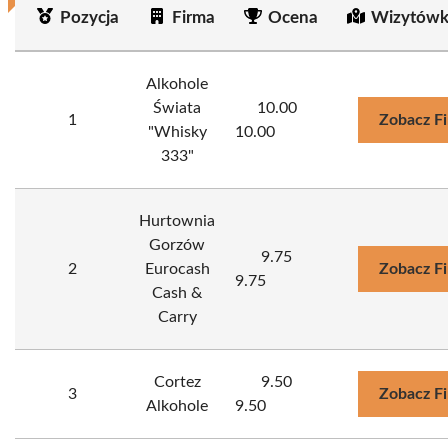
Pozycja
Firma
Ocena
Wizytówk
Alkohole
Świata
10.00
1
Zobacz F
"Whisky
10.00
333"
Hurtownia
Gorzów
9.75
2
Eurocash
Zobacz F
9.75
Cash &
Carry
Cortez
9.50
3
Zobacz F
Alkohole
9.50