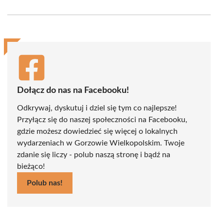
on
on
on
on
on
on
Facebook
X
Pinterest
WhatsApp
LinkedIn
Email
(Twitter)
Dołącz do nas na Facebooku!
Odkrywaj, dyskutuj i dziel się tym co najlepsze!
Przyłącz się do naszej społeczności na Facebooku,
gdzie możesz dowiedzieć się więcej o lokalnych
wydarzeniach w Gorzowie Wielkopolskim. Twoje
zdanie się liczy - polub naszą stronę i bądź na
bieżąco!
Polub nas!