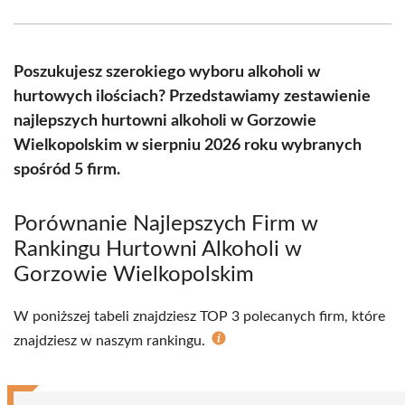
Facebook
X
Pinterest
WhatsApp
LinkedIn
Email
(Twitter)
Poszukujesz szerokiego wyboru alkoholi w
hurtowych ilościach? Przedstawiamy zestawienie
najlepszych hurtowni alkoholi w Gorzowie
Wielkopolskim w sierpniu 2026 roku wybranych
spośród 5 firm.
Porównanie Najlepszych Firm w
Rankingu Hurtowni Alkoholi w
Gorzowie Wielkopolskim
W poniższej tabeli znajdziesz TOP 3 polecanych firm, które
znajdziesz w naszym rankingu.