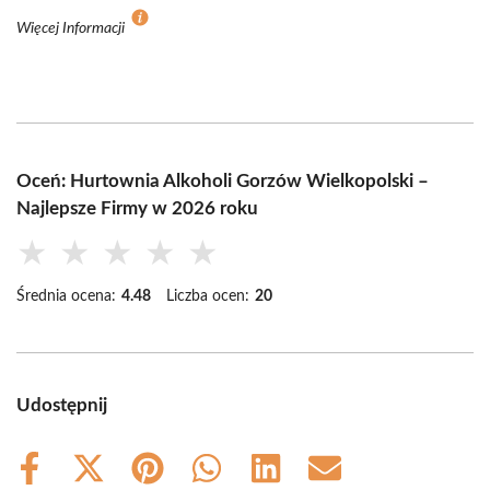
Więcej Informacji
Oceń: Hurtownia Alkoholi Gorzów Wielkopolski –
Najlepsze Firmy w 2026 roku
★
★
★
★
★
Średnia ocena:
4.48
Liczba ocen:
20
Udostępnij
Share
Share
Share
Share
Share
Share