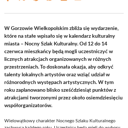
on
on
on
on
on
on
Facebook
X
Pinterest
WhatsApp
LinkedIn
Email
(Twitter)
W Gorzowie Wielkopolskim zbliża się wydarzenie,
które na stałe wpisało się w kalendarz kulturalny
miasta – Nocny Szlak Kulturalny. Od 12 do 14
czerwca mieszkańcy będą mogli uczestniczyć w
licznych atrakcjach organizowanych w różnych
przestrzeniach. To doskonała okazja, aby odkryć
talenty lokalnych artystów oraz wziąć udział w
różnorodnych występach artystycznych. W tym
roku zaplanowano blisko sześćdziesiąt punktów z
atrakcjami tworzonymi przez około osiemdziesięciu
współorganizatorów.
Wielowątkowy charakter Nocnego Szlaku Kulturalnego
zachwyca każdego roku. Uczestnicy będą mieli do wyboru