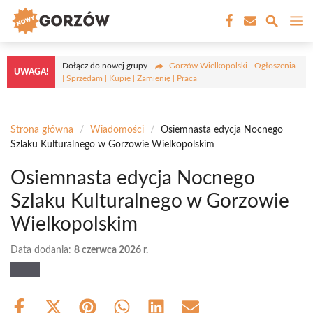
Przejdź
M
do
treści
Dołącz do nowej grupy
Gorzów Wielkopolski - Ogłoszenia
UWAGA!
| Sprzedam | Kupię | Zamienię | Praca
Strona główna
/
Wiadomości
/
Osiemnasta edycja Nocnego
Szlaku Kulturalnego w Gorzowie Wielkopolskim
Osiemnasta edycja Nocnego
Szlaku Kulturalnego w Gorzowie
Wielkopolskim
Data dodania:
8 czerwca 2026 r.
Share
Share
Share
Share
Share
Share