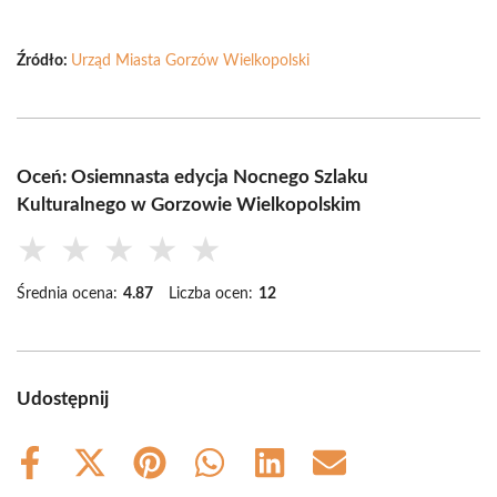
Źródło:
Urząd Miasta Gorzów Wielkopolski
Oceń: Osiemnasta edycja Nocnego Szlaku
Kulturalnego w Gorzowie Wielkopolskim
★
★
★
★
★
Średnia ocena:
4.87
Liczba ocen:
12
Udostępnij
Share
Share
Share
Share
Share
Share
on
on
on
on
on
on