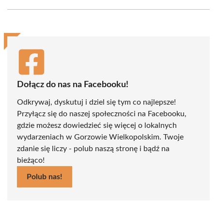
Facebook
X
Pinterest
WhatsApp
LinkedIn
Email
(Twitter)
Dołącz do nas na Facebooku!
Odkrywaj, dyskutuj i dziel się tym co najlepsze!
Przyłącz się do naszej społeczności na Facebooku,
gdzie możesz dowiedzieć się więcej o lokalnych
wydarzeniach w Gorzowie Wielkopolskim. Twoje
zdanie się liczy - polub naszą stronę i bądź na
bieżąco!
Polub nas!