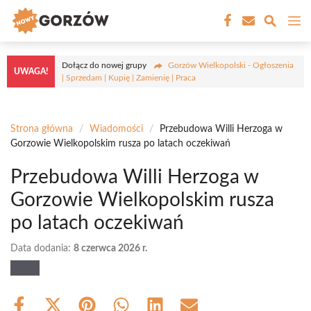
Przejdź
M
do
treści
Dołącz do nowej grupy
Gorzów Wielkopolski - Ogłoszenia
UWAGA!
| Sprzedam | Kupię | Zamienię | Praca
Strona główna
/
Wiadomości
/
Przebudowa Willi Herzoga w
Gorzowie Wielkopolskim rusza po latach oczekiwań
Przebudowa Willi Herzoga w
Gorzowie Wielkopolskim rusza
po latach oczekiwań
Data dodania:
8 czerwca 2026 r.
Share
Share
Share
Share
Share
Share