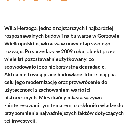
on
on
on
on
on
on
Facebook
X
Pinterest
WhatsApp
LinkedIn
Email
(Twitter)
Willa Herzoga, jedna z najstarszych i najbardziej
rozpoznawalnych budowli na bulwarze w Gorzowie
Wielkopolskim, wkracza w nowy etap swojego
rozwoju. Po sprzedaży w 2009 roku, obiekt przez
wiele lat pozostawał nieużytkowany, co
spowodowało jego niekorzystną degradację.
Aktualnie trwają prace budowlane, które mają na
celu jego modernizację oraz przywrócenie do
użyteczności z zachowaniem wartości
historycznych. Mieszkańcy miasta są żywo
zainteresowani tym tematem, co skłoniło władze do
przypomnienia najważniejszych faktów dotyczących
tej inwestycji.