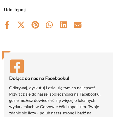
Udostępnij
Share
Share
Share
Share
Share
Share
on
on
on
on
on
on
Facebook
X
Pinterest
WhatsApp
LinkedIn
Email
(Twitter)
Dołącz do nas na Facebooku!
Odkrywaj, dyskutuj i dziel się tym co najlepsze!
Przyłącz się do naszej społeczności na Facebooku,
gdzie możesz dowiedzieć się więcej o lokalnych
wydarzeniach w Gorzowie Wielkopolskim. Twoje
zdanie się liczy - polub naszą stronę i bądź na