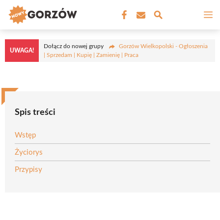
Przejdź
M
do
treści
Dołącz do nowej grupy
Gorzów Wielkopolski - Ogłoszenia
UWAGA!
| Sprzedam | Kupię | Zamienię | Praca
Spis treści
Wstęp
Życiorys
Przypisy