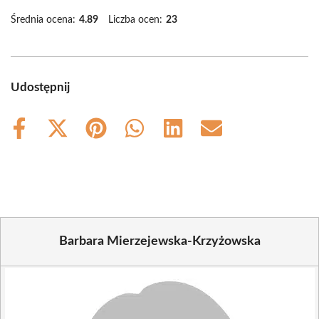
Średnia ocena:
4.89
Liczba ocen:
23
Udostępnij
Share
Share
Share
Share
Share
Share
on
on
on
on
on
on
Facebook
X
Pinterest
WhatsApp
LinkedIn
Email
(Twitter)
Barbara Mierzejewska-Krzyżowska