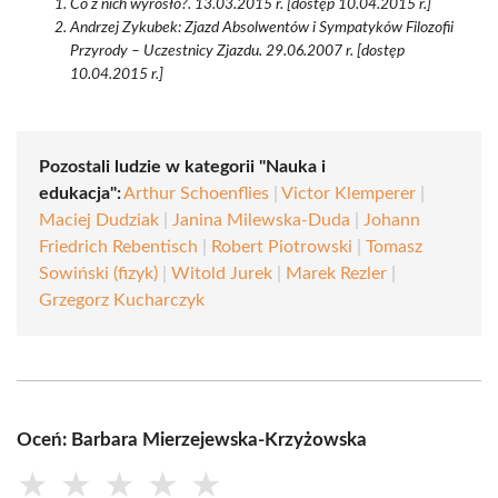
Co z nich wyrosło?. 13.03.2015 r. [dostęp 10.04.2015 r.]
Andrzej Zykubek: Zjazd Absolwentów i Sympatyków Filozofii
Przyrody – Uczestnicy Zjazdu. 29.06.2007 r. [dostęp
10.04.2015 r.]
Pozostali ludzie w kategorii "Nauka i
edukacja":
Arthur Schoenflies
|
Victor Klemperer
|
Maciej Dudziak
|
Janina Milewska-Duda
|
Johann
Friedrich Rebentisch
|
Robert Piotrowski
|
Tomasz
Sowiński (fizyk)
|
Witold Jurek
|
Marek Rezler
|
Grzegorz Kucharczyk
Oceń: Barbara Mierzejewska-Krzyżowska
★
★
★
★
★