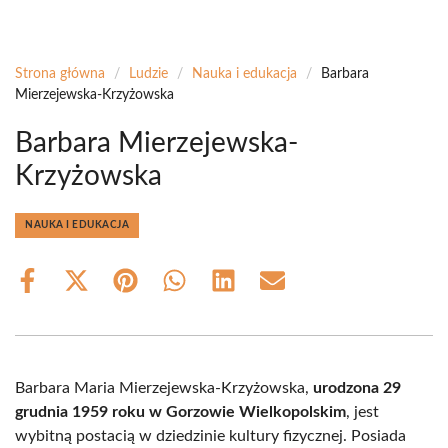
Strona główna
/
Ludzie
/
Nauka i edukacja
/
Barbara
Mierzejewska-Krzyżowska
Barbara Mierzejewska-
Krzyżowska
NAUKA I EDUKACJA
Share
Share
Share
Share
Share
Share
on
on
on
on
on
on
Facebook
X
Pinterest
WhatsApp
LinkedIn
Email
(Twitter)
Barbara Maria Mierzejewska-Krzyżowska,
urodzona 29
grudnia 1959 roku w Gorzowie Wielkopolskim
, jest
wybitną postacią w dziedzinie kultury fizycznej. Posiada